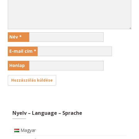
Név
*
E-mail cím
*
Honlap
Nyelv – Language – Sprache
Magyar