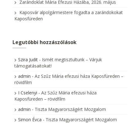
Zarándoklat Mária Efezusi Házába, 2026. május
Kaposvár alpolgármestere fogadta a zarándokokat
Kaposfüreden
Legutóbbi hozzászólások
Szira Judit
-
Ismét megtisztultunk – Várjuk
támogatásaitokat!
admin
-
Az Szűz Mária efezusi háza Kaposfüreden –
rövidfilm
I Cselenyi
-
Az Szűz Mária efezusi háza
Kaposfüreden – rövidfilm
admin
-
Tiszta Magyarországért Mozgalom
Simon Évca
-
Tiszta Magyarországért Mozgalom