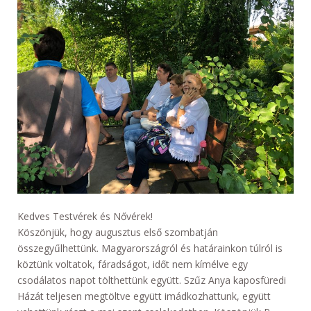
Kedves Testvérek és Nővérek!
Köszönjük, hogy augusztus első szombatján
összegyűlhettünk. Magyarországról és határainkon túlról is
köztünk voltatok, fáradságot, időt nem kímélve egy
csodálatos napot tölthettünk együtt. Szűz Anya kaposfüredi
Házát teljesen megtöltve együtt imádkozhattunk, együtt