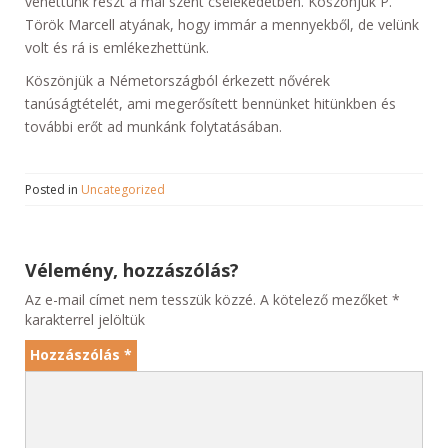
vehettünk részt a mai szent cselekedetben. Köszönjük P.
Török Marcell atyának, hogy immár a mennyekből, de velünk
volt és rá is emlékezhettünk.
Köszönjük a Németországból érkezett nővérek
tanúságtételét, ami megerősített bennünket hitünkben és
további erőt ad munkánk folytatásában.
Posted in
Uncategorized
Vélemény, hozzászólás?
Az e-mail címet nem tesszük közzé.
A kötelező mezőket
*
karakterrel jelöltük
Hozzászólás
*