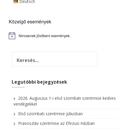
Deutsch
Közelgő események
Nincsenek jövőbeni események.
N
o
t
i
c
e
Legutóbbi bejegyzések
2026. Auguszus 1-i első szombati szentmise kedves
vendégekkel
Első szombati szentmise júliusban
Pravoszláv szentmise az Efezusi Házban