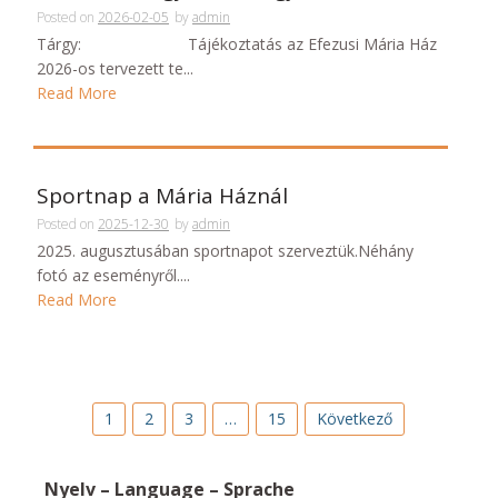
Posted on
2026-02-05
by
admin
Tárgy: Tájékoztatás az Efezusi Mária Ház
2026-os tervezett te...
Read More
Sportnap a Mária Háznál
Posted on
2025-12-30
by
admin
2025. augusztusában sportnapot szerveztük.Néhány
fotó az eseményről....
Read More
1
2
3
…
15
Következő
Nyelv – Language – Sprache