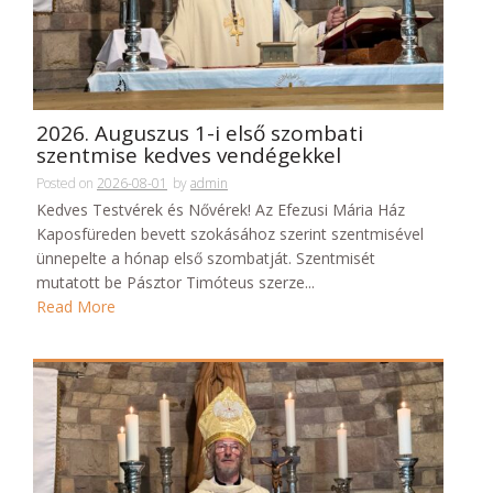
2026. Auguszus 1-i első szombati
szentmise kedves vendégekkel
Posted on
2026-08-01
by
admin
Kedves Testvérek és Nővérek! Az Efezusi Mária Ház
Kaposfüreden bevett szokásához szerint szentmisével
ünnepelte a hónap első szombatját. Szentmisét
mutatott be Pásztor Timóteus szerze...
Read More