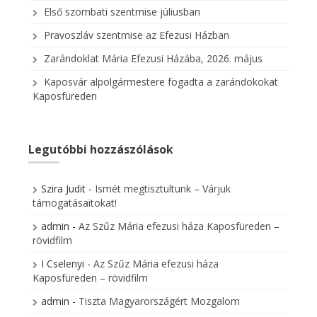
Első szombati szentmise júliusban
Pravoszláv szentmise az Efezusi Házban
Zarándoklat Mária Efezusi Házába, 2026. május
Kaposvár alpolgármestere fogadta a zarándokokat
Kaposfüreden
Legutóbbi hozzászólások
Szira Judit
-
Ismét megtisztultunk – Várjuk
támogatásaitokat!
admin
-
Az Szűz Mária efezusi háza Kaposfüreden –
rövidfilm
I Cselenyi
-
Az Szűz Mária efezusi háza
Kaposfüreden – rövidfilm
admin
-
Tiszta Magyarországért Mozgalom