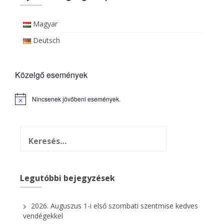
Magyar
Deutsch
Közelgő események
Nincsenek jövőbeni események.
N
o
t
i
c
e
Legutóbbi bejegyzések
2026. Auguszus 1-i első szombati szentmise kedves
vendégekkel