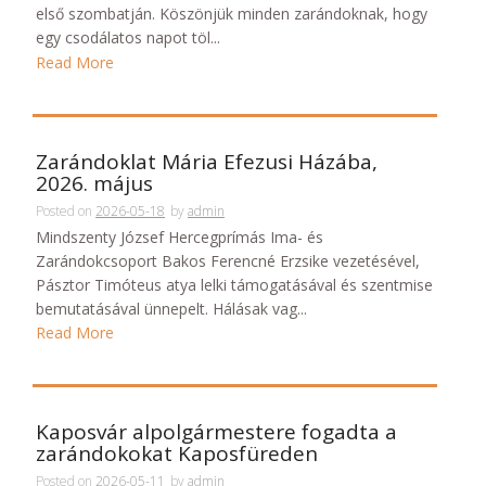
első szombatján. Köszönjük minden zarándoknak, hogy
egy csodálatos napot töl...
Read More
Zarándoklat Mária Efezusi Házába,
2026. május
Posted on
2026-05-18
by
admin
Mindszenty József Hercegprímás Ima- és
Zarándokcsoport Bakos Ferencné Erzsike vezetésével,
Pásztor Timóteus atya lelki támogatásával és szentmise
bemutatásával ünnepelt. Hálásak vag...
Read More
Kaposvár alpolgármestere fogadta a
zarándokokat Kaposfüreden
Posted on
2026-05-11
by
admin