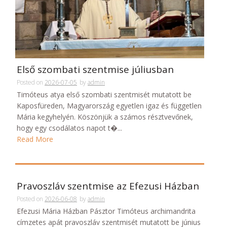
Első szombati szentmise júliusban
Posted on
2026-07-05
by
admin
Timóteus atya első szombati szentmisét mutatott be
Kaposfüreden, Magyarország egyetlen igaz és független
Mária kegyhelyén. Köszönjük a számos résztvevőnek,
hogy egy csodálatos napot t�...
Read More
Pravoszláv szentmise az Efezusi Házban
Posted on
2026-06-08
by
admin
Efezusi Mária Házban Pásztor Timóteus archimandrita
címzetes apát pravoszláv szentmisét mutatott be június