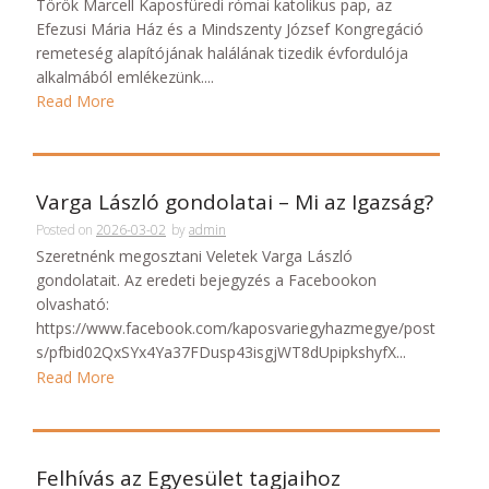
Török Marcell Kaposfüredi római katolikus pap, az
Efezusi Mária Ház és a Mindszenty József Kongregáció
remeteség alapítójának halálának tizedik évfordulója
alkalmából emlékezünk....
Read More
Varga László gondolatai – Mi az Igazság?
Posted on
2026-03-02
by
admin
Szeretnénk megosztani Veletek Varga László
gondolatait. Az eredeti bejegyzés a Facebookon
olvasható:
https://www.facebook.com/kaposvariegyhazmegye/post
s/pfbid02QxSYx4Ya37FDusp43isgjWT8dUpipkshyfX...
Read More
Felhívás az Egyesület tagjaihoz