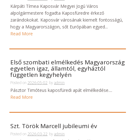
Kárpáti Tímea Kaposvár Megyei Jogú Város
alpolgármestere fogadta Kaposfüredre érkező
zarándokokat. Kaposvár városának kiemelt fontosságú,
hogy a Magyarországon, sőt Európában egyed...
Read More
Első szombati elmélkedés Magyarország
egyetlen igaz, államtól, egyháztól
független kegyhelyén
Posted on
2026-05-02
by
admin
Pásztor Timóteus kaposfüredi apát elmélkedése....
Read More
Szt. Török Marcell jubileumi év
Posted on
2026-03-22
by
admin