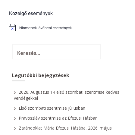
Közelgő események
Nincsenek jövőbeni események.
N
o
t
i
c
e
Legutóbbi bejegyzések
2026. Auguszus 1-i első szombati szentmise kedves
vendégekkel
Első szombati szentmise júliusban
Pravoszláv szentmise az Efezusi Házban
Zarándoklat Mária Efezusi Házába, 2026. május