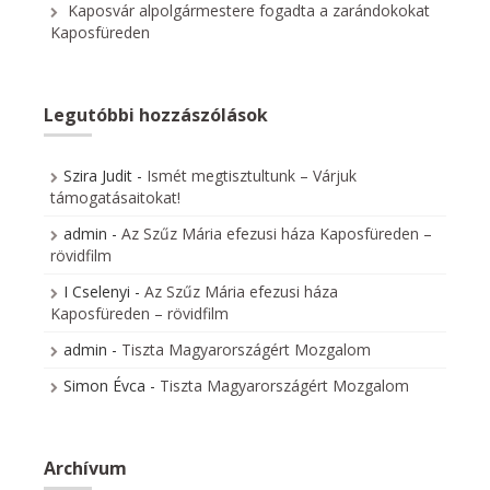
Kaposvár alpolgármestere fogadta a zarándokokat
Kaposfüreden
Legutóbbi hozzászólások
Szira Judit
-
Ismét megtisztultunk – Várjuk
támogatásaitokat!
admin
-
Az Szűz Mária efezusi háza Kaposfüreden –
rövidfilm
I Cselenyi
-
Az Szűz Mária efezusi háza
Kaposfüreden – rövidfilm
admin
-
Tiszta Magyarországért Mozgalom
Simon Évca
-
Tiszta Magyarországért Mozgalom
Archívum