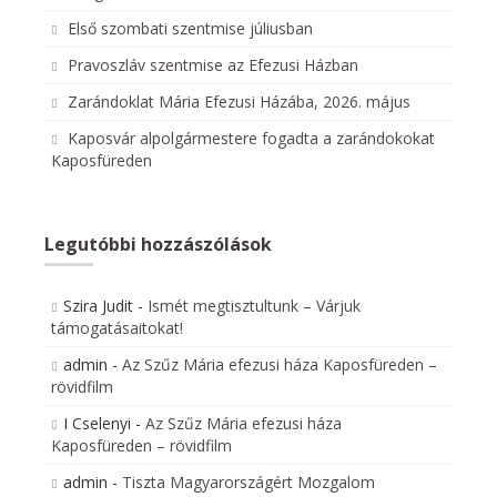
Első szombati szentmise júliusban
Pravoszláv szentmise az Efezusi Házban
Zarándoklat Mária Efezusi Házába, 2026. május
Kaposvár alpolgármestere fogadta a zarándokokat
Kaposfüreden
Legutóbbi hozzászólások
Szira Judit
-
Ismét megtisztultunk – Várjuk
támogatásaitokat!
admin
-
Az Szűz Mária efezusi háza Kaposfüreden –
rövidfilm
I Cselenyi
-
Az Szűz Mária efezusi háza
Kaposfüreden – rövidfilm
admin
-
Tiszta Magyarországért Mozgalom