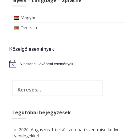
Nyelv – Language – Sprache
Magyar
Deutsch
Közelgő események
Nincsenek jövőbeni események.
N
o
t
i
c
e
Legutóbbi bejegyzések
2026. Auguszus 1-i első szombati szentmise kedves
vendégekkel