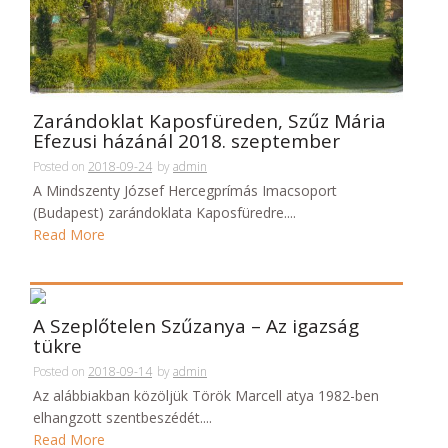
Zarándoklat Kaposfüreden, Szűz Mária
Efezusi házánál 2018. szeptember
Posted on
2018-09-24
by
admin
A Mindszenty József Hercegprímás Imacsoport
(Budapest) zarándoklata Kaposfüredre....
Read More
A Szeplőtelen Szűzanya – Az igazság
tükre
Posted on
2018-09-14
by
admin
Az alábbiakban közöljük Török Marcell atya 1982-ben
elhangzott szentbeszédét....
Read More