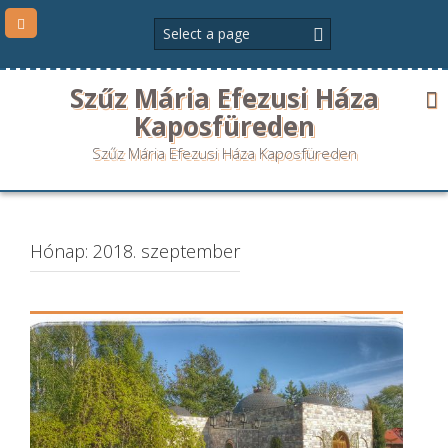
Szűz Mária Efezusi Háza
Kaposfüreden
Szűz Mária Efezusi Háza Kaposfüreden
Hónap:
2018. szeptember