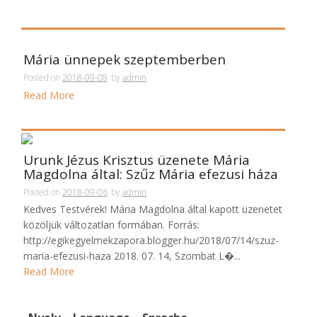
Mária ünnepek szeptemberben
Posted on
2018-09-08
by
admin
Read More
Urunk Jézus Krisztus üzenete Mária
Magdolna által: Szűz Mária efezusi háza
Posted on
2018-09-06
by
admin
Kedves Testvérek! Mária Magdolna által kapott üzenetet
közöljük változatlan formában. Forrás:
http://egikegyelmekzapora.blogger.hu/2018/07/14/szuz-
maria-efezusi-haza 2018. 07. 14, Szombat L�...
Read More