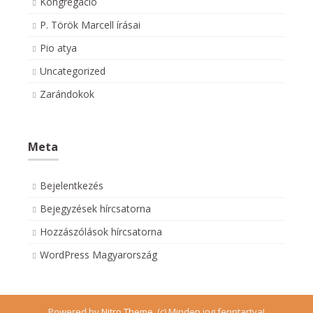
Kongregáció
P. Török Marcell írásai
Pio atya
Uncategorized
Zarándokok
Meta
Bejelentkezés
Bejegyzések hírcsatorna
Hozzászólások hírcsatorna
WordPress Magyarország
Powered by
Nitro Theme
.
(c) Minden jog fenntartva!