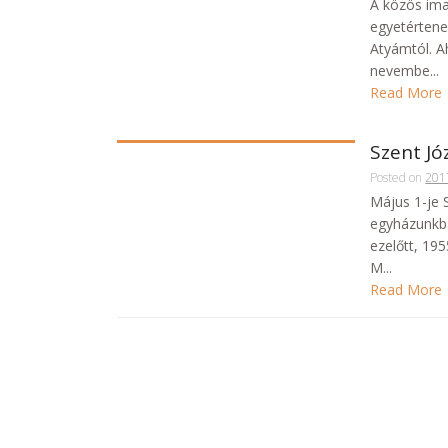
A közös ima
egyetértene
Atyámtól. A
nevembe...
Read More
Szent Jó
Posted on
201
Május 1-je 
egyházunkba
ezelőtt, 19
M...
Read More