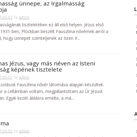
masság ünnepe, az Irgalmasság
pja
L
7-05-07
by
admin
asságának tiszteletében ez áll első helyen. Jézus első
1931-ben, Plockban beszélt Fausztina nővérnek arról a
, hogy ünnepet szenteljenek az Isten Ir...
mas Jézus, vagy más néven az Isteni
ság képének tisztelete
7-05-07
by
admin
ázolások Fausztina nővér látomása alapján készültek.
or a cellámban voltam, megpillantottam az Úr Jézust
n. Egyik kezét áldásra emelte, a má...
 ima
7-05-05
by
admin