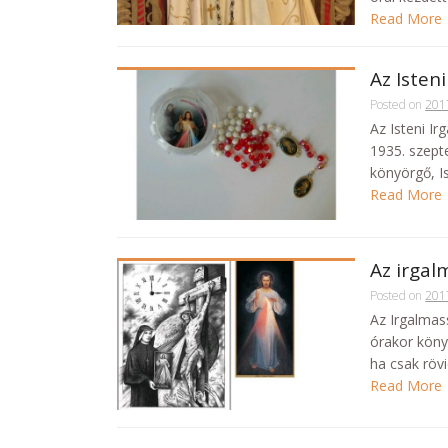
Read More
Az Isten
Posted on
201
Az Isteni Ir
1935. szept
könyörgő, Is
Read More
Az irgal
Posted on
201
Az Irgalmas
órakor köny
ha csak rövi
Read More