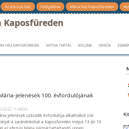
Az efezusi ház
Fotógaléria
Mária ház Kaposfüreden
Nyi
a Kaposfüreden
RIA HÁZ KAPOSFÜREDEN
NYITVA TARTÁS
RÓLUNK
VIDEÓK
ESEMÉ
N
Mária-jelenések 100. évfordulójának
7-05-07
by
admin
Kö
ária-jelenések századik évfordulója alkalmából sok
 várjuk a zarándokokat a Kaposfüreden május 13-án 10
el az efezusi Mária Háznál tartartandó ünnep...