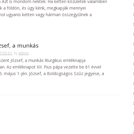
 Azt is mondom nektek: Ha ketten közületek valamiben
k a földön, és úgy kérik, megkapják mennyei
hol ugyanis ketten vagy hárman összegyűlnek a
zsef, a munkás
7-05-01
by
admin
Szent József, a munkás liturgikus emléknapja
n. Az emléknapot XII. Pius pápa vezette be 61 évvel
55. május 1-jén. József, a Boldogságos Szűz jegyese, a