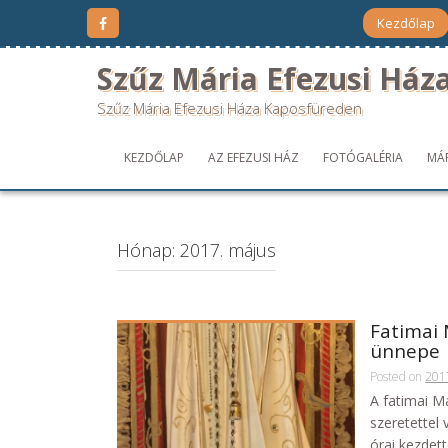
Kezdőlap
Szűz Mária Efezusi Ház
Szűz Mária Efezusi Háza Kaposfüreden
KEZDŐLAP
AZ EFEZUSI HÁZ
FOTÓGALÉRIA
MÁ
Hónap:
2017. május
Fatimai 
ünnepe
Posted on
201
A fatimai M
szeretettel
órai kezdett