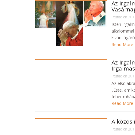
Az Irgal
Vasárna
Posted on
201
Isten Irgalm
alkalommal 
kívánságáról
Read More
Az Irgal
Irgalmas
Posted on
201
Az első ábr
„Este, amik
fehér ruhába
Read More
A közös
Posted on
201