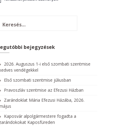
Legutóbbi bejegyzések
2026. Auguszus 1-i első szombati szentmise
kedves vendégekkel
Első szombati szentmise júliusban
Pravoszláv szentmise az Efezusi Házban
Zarándoklat Mária Efezusi Házába, 2026.
május
Kaposvár alpolgármestere fogadta a
zarándokokat Kaposfüreden