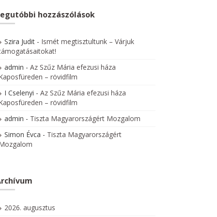
egutóbbi hozzászólások
Szira Judit
-
Ismét megtisztultunk – Várjuk
támogatásaitokat!
admin
-
Az Szűz Mária efezusi háza
Kaposfüreden – rövidfilm
I Cselenyi
-
Az Szűz Mária efezusi háza
Kaposfüreden – rövidfilm
admin
-
Tiszta Magyarországért Mozgalom
Simon Évca
-
Tiszta Magyarországért
Mozgalom
Archívum
2026. augusztus