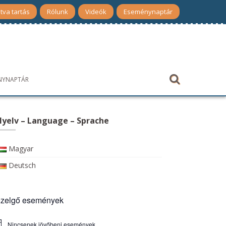
tva tartás
Rólunk
Videók
Eseménynaptár
NYNAPTÁR
yelv – Language – Sprache
Magyar
Deutsch
zelgő események
Nincsenek jövőbeni események.