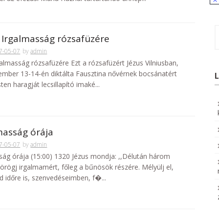
N
o
t
i
c
i Irgalmasság rózsafüzére
e
7-05-07
by
admin
galmasság rózsafüzére Ezt a rózsafüzért Jézus Vilniusban,
ember 13-14-én diktálta Fausztina nővérnek bocsánatért
ten haragját lecsillapító imaké...
masság órája
7-05-07
by
admin
ság órája (15:00) 1320 Jézus mondja: ,,Délután három
örögj irgalmamért, főleg a bűnösök részére. Mélyülj el,
d időre is, szenvedéseimben, f�...