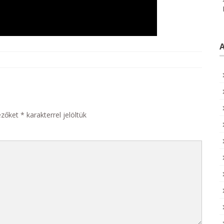
ezőket
*
karakterrel jelöltük