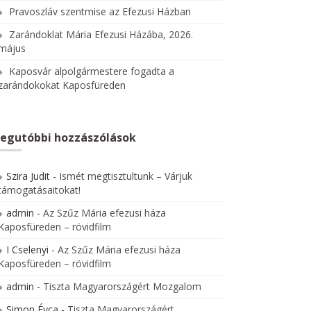
Pravoszláv szentmise az Efezusi Házban
Zarándoklat Mária Efezusi Házába, 2026.
május
Kaposvár alpolgármestere fogadta a
zarándokokat Kaposfüreden
egutóbbi hozzászólások
Szira Judit
-
Ismét megtisztultunk – Várjuk
támogatásaitokat!
admin
-
Az Szűz Mária efezusi háza
Kaposfüreden – rövidfilm
I Cselenyi
-
Az Szűz Mária efezusi háza
Kaposfüreden – rövidfilm
admin
-
Tiszta Magyarországért Mozgalom
Simon Évca
-
Tiszta Magyarországért