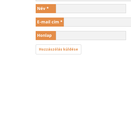
Név
*
E-mail cím
*
Honlap