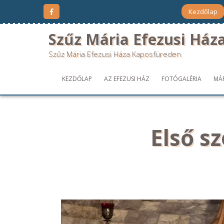
Kezdőlap
Szűz Mária Efezusi Ház
Szűz Mária Efezusi Háza Kaposfüreden
KEZDŐLAP
AZ EFEZUSI HÁZ
FOTÓGALÉRIA
MÁ
Első s