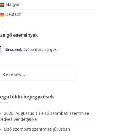
Magyar
Deutsch
zelgő események
Nincsenek jövőbeni események.
Legutóbbi bejegyzések
2026. Auguszus 1-i első szombati szentmise
kedves vendégekkel
Első szombati szentmise júliusban