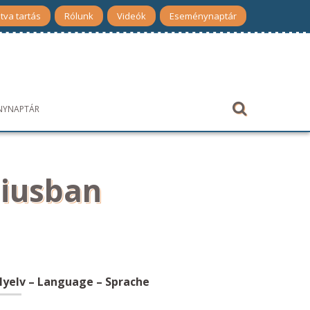
tva tartás
Rólunk
Videók
Eseménynaptár
NYNAPTÁR
liusban
yelv – Language – Sprache