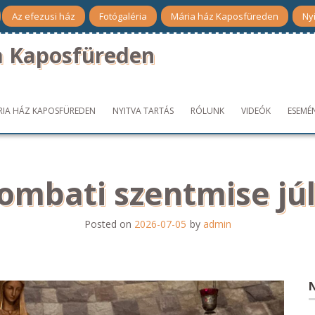
Az efezusi ház
Fotógaléria
Mária ház Kaposfüreden
Nyi
a Kaposfüreden
RIA HÁZ KAPOSFÜREDEN
NYITVA TARTÁS
RÓLUNK
VIDEÓK
ESEMÉ
zombati szentmise jú
Posted on
2026-07-05
by
admin
N