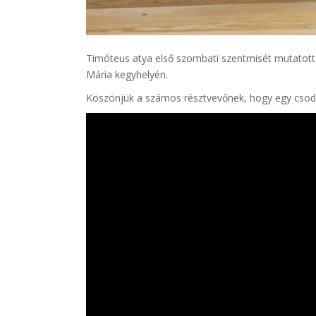
Timóteus atya első szombati szentmisét mutatott
Mária kegyhelyén.
Köszönjük a számos résztvevőnek, hogy egy csodá