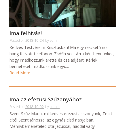
Ima felhívás!
Posted on
2018-10-24
by
admin
Kedves Testvéreim Krisztusban! Ma egy reszkető női
hang felívott telefonon. Zsófia volt. Arra kért bennünket,
hogy imádkozzunk érette és családjáért. Kérlek
benneteket imádkozzunk együ...
Read More
Ima az efezusi Szűzanyához
Posted on
2018-10-02
by
admin
Szent Szűz Mária, mi kedves efezusi asszonyunk, Te itt
éltél Szent Jánossal az egyház első napjaiban.
Mennybemeneteled óta Jézussal, fiaddal vagy