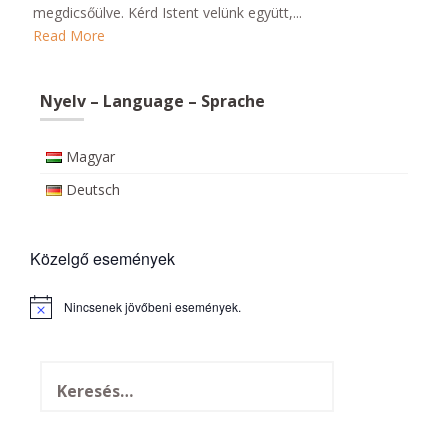
megdicsőülve. Kérd Istent velünk együtt,...
Read More
Nyelv – Language – Sprache
Magyar
Deutsch
Közelgő események
Nincsenek jövőbeni események.
N
o
t
i
c
e