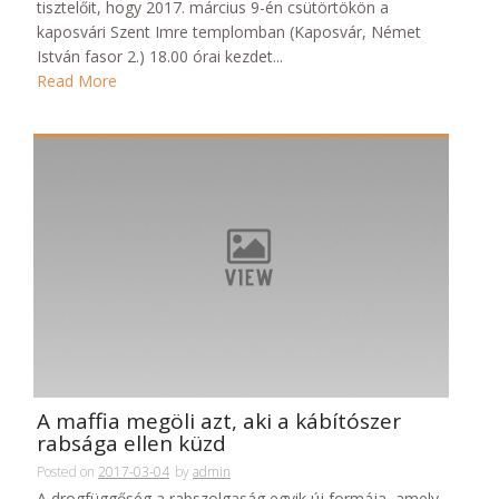
tisztelőit, hogy 2017. március 9-én csütörtökön a
kaposvári Szent Imre templomban (Kaposvár, Német
István fasor 2.) 18.00 órai kezdet...
Read More
A maffia megöli azt, aki a kábítószer
rabsága ellen küzd
Posted on
2017-03-04
by
admin
A drogfüggőség a rabszolgaság egyik új formája, amely