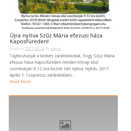
Újra nyitva Szűz Mária efezusi háza
Kaposfüreden!
Posted on
2017-03-26
by
admin
Tájékoztatjuk a kedves zarándokokat, hogy Szűz Mária
efezusi háza Kaposfüreden minden hónap első
szombatján 9-12 óra között tart nyitva. Nyitás: 2017.
április 1. Csoportos zarándoklato...
Read More