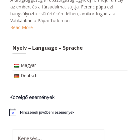
az embert és a társadalmat sújtja. Ferenc pápa ezt
hangsúlyozta csütörtökön délben, amikor fogadta a
Vatikánban a Pápai Tudomán...
Read More
Nyelv – Language – Sprache
Magyar
Deutsch
Közelgő események
Nincsenek jövőbeni események.
N
o
t
i
c
e