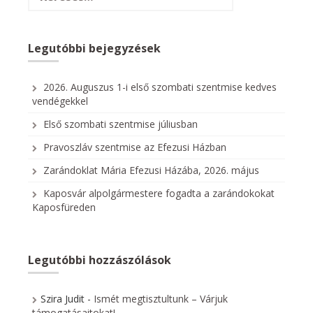
Legutóbbi bejegyzések
2026. Auguszus 1-i első szombati szentmise kedves
vendégekkel
Első szombati szentmise júliusban
Pravoszláv szentmise az Efezusi Házban
Zarándoklat Mária Efezusi Házába, 2026. május
Kaposvár alpolgármestere fogadta a zarándokokat
Kaposfüreden
Legutóbbi hozzászólások
Szira Judit
-
Ismét megtisztultunk – Várjuk
támogatásaitokat!