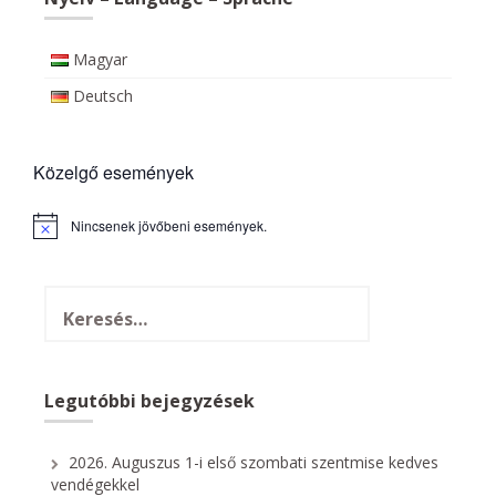
Magyar
Deutsch
Közelgő események
Nincsenek jövőbeni események.
N
o
t
i
c
e
Legutóbbi bejegyzések
2026. Auguszus 1-i első szombati szentmise kedves
vendégekkel