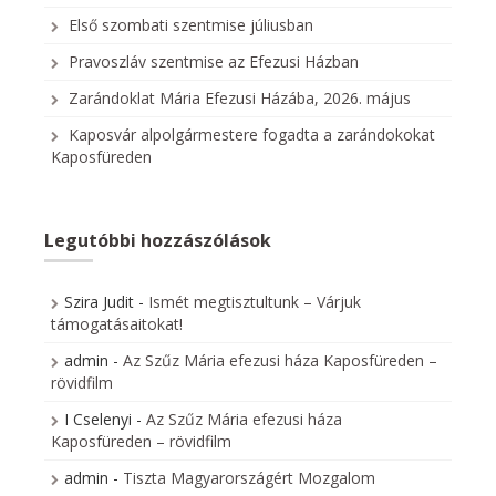
Első szombati szentmise júliusban
Pravoszláv szentmise az Efezusi Házban
Zarándoklat Mária Efezusi Házába, 2026. május
Kaposvár alpolgármestere fogadta a zarándokokat
Kaposfüreden
Legutóbbi hozzászólások
Szira Judit
-
Ismét megtisztultunk – Várjuk
támogatásaitokat!
admin
-
Az Szűz Mária efezusi háza Kaposfüreden –
rövidfilm
I Cselenyi
-
Az Szűz Mária efezusi háza
Kaposfüreden – rövidfilm
admin
-
Tiszta Magyarországért Mozgalom