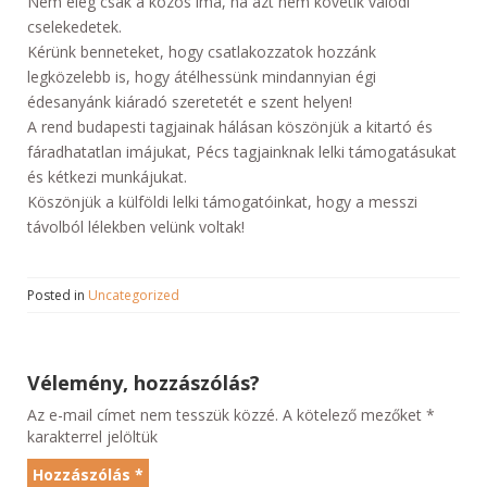
Nem elég csak a közös ima, ha azt nem követik valódi
cselekedetek.
Kérünk benneteket, hogy csatlakozzatok hozzánk
legközelebb is, hogy átélhessünk mindannyian égi
édesanyánk kiáradó szeretetét e szent helyen!
A rend budapesti tagjainak hálásan köszönjük a kitartó és
fáradhatatlan imájukat, Pécs tagjainknak lelki támogatásukat
és kétkezi munkájukat.
Köszönjük a külföldi lelki támogatóinkat, hogy a messzi
távolból lélekben velünk voltak!
Posted in
Uncategorized
Vélemény, hozzászólás?
Az e-mail címet nem tesszük közzé.
A kötelező mezőket
*
karakterrel jelöltük
Hozzászólás
*