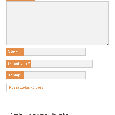
Név
*
E-mail cím
*
Honlap
Nyelv – Language – Sprache