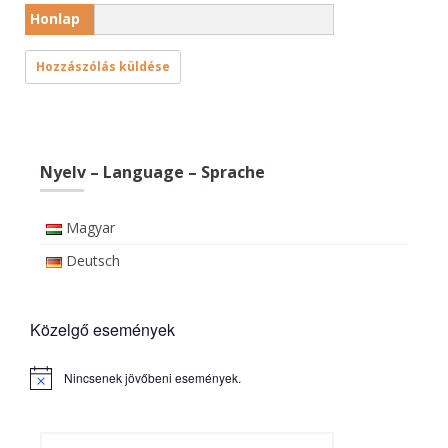
Honlap
Nyelv – Language – Sprache
Magyar
Deutsch
Közelgő események
Nincsenek jövőbeni események.
N
o
t
i
c