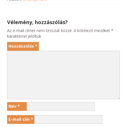
Vélemény, hozzászólás?
Az e-mail címet nem tesszük közzé.
A kötelező mezőket
*
karakterrel jelöltük
Hozzászólás
*
Név
*
E-mail cím
*