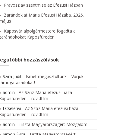
Pravoszláv szentmise az Efezusi Házban
Zarándoklat Mária Efezusi Házába, 2026.
május
Kaposvár alpolgármestere fogadta a
zarándokokat Kaposfüreden
egutóbbi hozzászólások
Szira Judit
-
Ismét megtisztultunk – Várjuk
támogatásaitokat!
admin
-
Az Szűz Mária efezusi háza
Kaposfüreden – rövidfilm
I Cselenyi
-
Az Szűz Mária efezusi háza
Kaposfüreden – rövidfilm
admin
-
Tiszta Magyarországért Mozgalom
Simon Évca
-
Tiszta Magyarországért