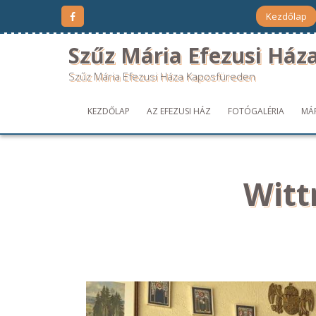
Kezdőlap
Szűz Mária Efezusi Ház
Szűz Mária Efezusi Háza Kaposfüreden
KEZDŐLAP
AZ EFEZUSI HÁZ
FOTÓGALÉRIA
MÁ
Witt