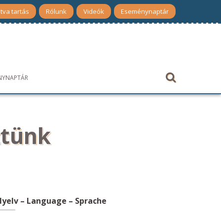
tva tartás
Rólunk
Videók
Eseménynaptár
NYNAPTÁR
ztünk
yelv – Language – Sprache