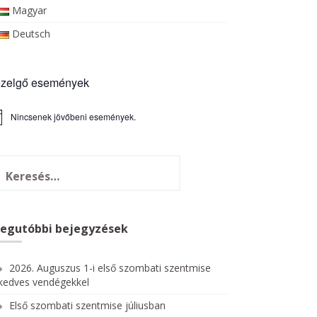
Magyar
Deutsch
zelgő események
Nincsenek jövőbeni események.
Legutóbbi bejegyzések
2026. Auguszus 1-i első szombati szentmise
kedves vendégekkel
Első szombati szentmise júliusban