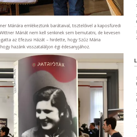
er Máriára emlékeztünk barátaival, tisztelőivel a kaposfüredi
. Wittner Máriát nem kell senkinek sem bemutatni, de kevesen
gatta az Efezusi Házát – hirdette, hogy Szűz Mária
hogy hazánk visszataláljon égi édesanyjához.
L