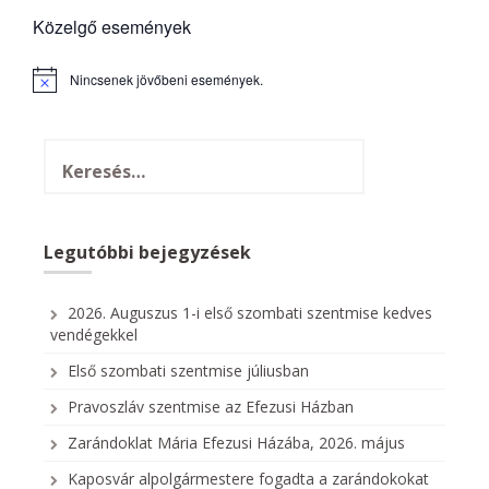
Közelgő események
Nincsenek jövőbeni események.
N
o
t
i
c
e
Legutóbbi bejegyzések
2026. Auguszus 1-i első szombati szentmise kedves
vendégekkel
Első szombati szentmise júliusban
Pravoszláv szentmise az Efezusi Házban
Zarándoklat Mária Efezusi Házába, 2026. május
Kaposvár alpolgármestere fogadta a zarándokokat