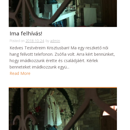
Ima felhívás!
Posted on
2018-10-24
by
admin
Kedves Testvéreim Krisztusban! Ma egy reszkető női
hang felívott telefonon. Zsófia volt. Arra kért bennünket,
hogy imádkozzunk érette és családjáért. Kérlek
benneteket imádkozzunk együ...
Read More