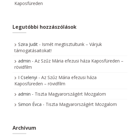
Kaposfüreden
Legutóbbi hozzászólások
Szira Judit
-
Ismét megtisztultunk – Várjuk
támogatásaitokat!
admin
-
Az Szűz Mária efezusi háza Kaposfüreden –
rövidfilm
I Cselenyi
-
Az Szűz Mária efezusi háza
Kaposfüreden – rövidfilm
admin
-
Tiszta Magyarországért Mozgalom
Simon Évca
-
Tiszta Magyarországért Mozgalom
Archívum