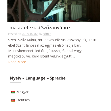
Ima az efezusi Szűzanyához
Posted on
2018-10-02
by
admin
Szent Szűz Mária, mi kedves efezusi asszonyunk, Te itt
éltél Szent Jánossal az egyház első napjaiban.
Mennybemeneteled óta Jézussal, fiaddal vagy
megdicsőülve. Kérd Istent velünk együtt,...
Read More
Nyelv – Language – Sprache
Magyar
Deutsch