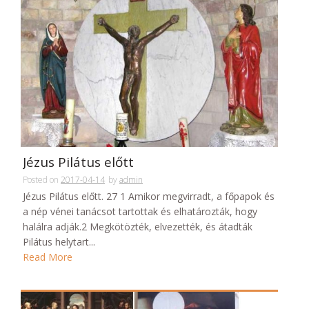
Jézus Pilátus előtt
Posted on
2017-04-14
by
admin
Jézus Pilátus előtt. 27 1 Amikor megvirradt, a főpapok és
a nép vénei tanácsot tartottak és elhatározták, hogy
halálra adják.2 Megkötözték, elvezették, és átadták
Pilátus helytart...
Read More