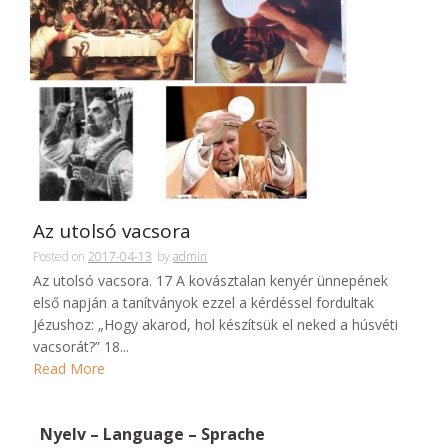
Az utolsó vacsora
Posted on
2017-04-13
by
admin
Az utolsó vacsora. 17 A kovásztalan kenyér ünnepének
első napján a tanítványok ezzel a kérdéssel fordultak
Jézushoz: „Hogy akarod, hol készítsük el neked a húsvéti
vacsorát?” 18...
Read More
Nyelv – Language – Sprache