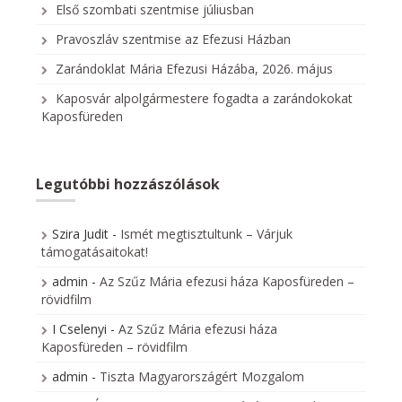
Első szombati szentmise júliusban
Pravoszláv szentmise az Efezusi Házban
Zarándoklat Mária Efezusi Házába, 2026. május
Kaposvár alpolgármestere fogadta a zarándokokat
Kaposfüreden
Legutóbbi hozzászólások
Szira Judit
-
Ismét megtisztultunk – Várjuk
támogatásaitokat!
admin
-
Az Szűz Mária efezusi háza Kaposfüreden –
rövidfilm
I Cselenyi
-
Az Szűz Mária efezusi háza
Kaposfüreden – rövidfilm
admin
-
Tiszta Magyarországért Mozgalom