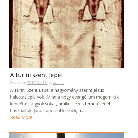
A turini szent lepel
Posted on
2017-04-15
by
admin
A Turini Szent Lepel a hagyomány szerint Jézus
halottasleple volt. Mind a négy evangélium megemlíti a
kendőt és a gyolcsokat, amiket Jézus temetésénél
használtak. János apostol kiemeli, h...
Read More