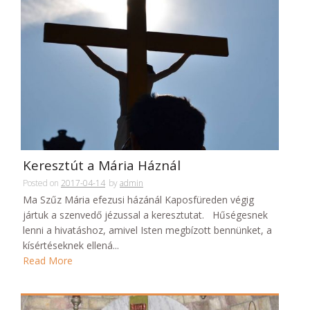
Keresztút a Mária Háznál
Posted on
2017-04-14
by
admin
Ma Szűz Mária efezusi házánál Kaposfüreden végig
jártuk a szenvedő jézussal a keresztutat. Hűségesnek
lenni a hivatáshoz, amivel Isten megbízott bennünket, a
kísértéseknek ellená...
Read More