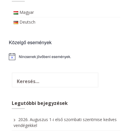
Magyar
Deutsch
Közelgő események
Nincsenek jövőbeni események.
N
o
t
i
c
e
Legutóbbi bejegyzések
2026. Auguszus 1-i első szombati szentmise kedves
vendégekkel