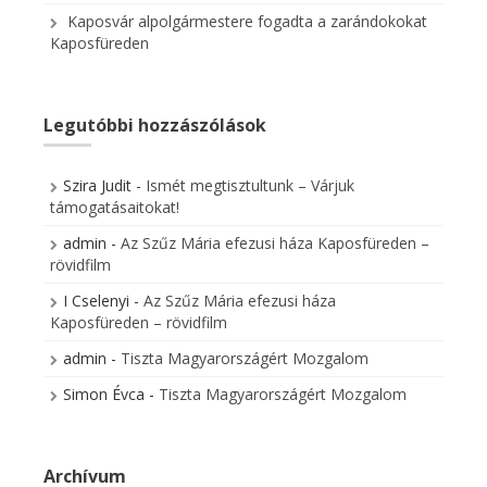
Kaposvár alpolgármestere fogadta a zarándokokat
Kaposfüreden
Legutóbbi hozzászólások
Szira Judit
-
Ismét megtisztultunk – Várjuk
támogatásaitokat!
admin
-
Az Szűz Mária efezusi háza Kaposfüreden –
rövidfilm
I Cselenyi
-
Az Szűz Mária efezusi háza
Kaposfüreden – rövidfilm
admin
-
Tiszta Magyarországért Mozgalom
Simon Évca
-
Tiszta Magyarországért Mozgalom
Archívum