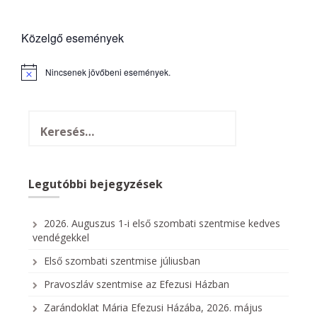
Közelgő események
Nincsenek jövőbeni események.
N
o
t
i
c
e
Legutóbbi bejegyzések
2026. Auguszus 1-i első szombati szentmise kedves
vendégekkel
Első szombati szentmise júliusban
Pravoszláv szentmise az Efezusi Házban
Zarándoklat Mária Efezusi Házába, 2026. május