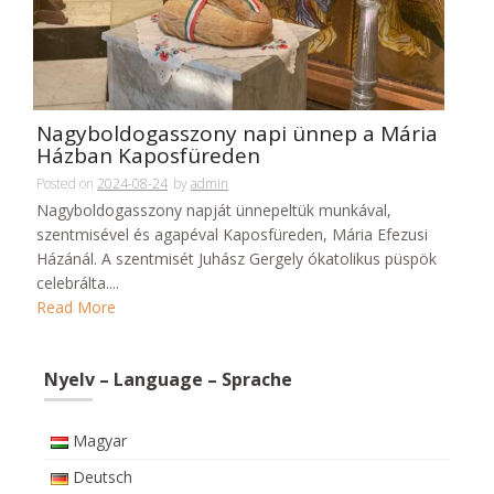
Nagyboldogasszony napi ünnep a Mária
Házban Kaposfüreden
Posted on
2024-08-24
by
admin
Nagyboldogasszony napját ünnepeltük munkával,
szentmisével és agapéval Kaposfüreden, Mária Efezusi
Házánál. A szentmisét Juhász Gergely ókatolikus püspök
celebrálta....
Read More
Nyelv – Language – Sprache
Magyar
Deutsch