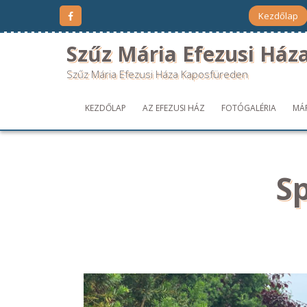
Kezdőlap
Szűz Mária Efezusi Ház
Szűz Mária Efezusi Háza Kaposfüreden
KEZDŐLAP
AZ EFEZUSI HÁZ
FOTÓGALÉRIA
MÁ
S