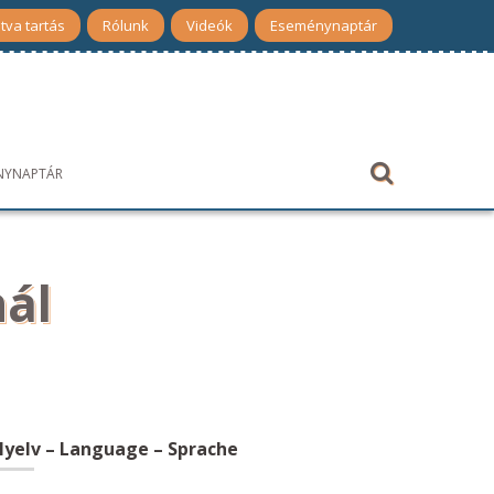
tva tartás
Rólunk
Videók
Eseménynaptár
NYNAPTÁR
ál
yelv – Language – Sprache