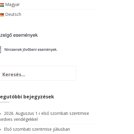
Magyar
Deutsch
zelgő események
Nincsenek jövőbeni események.
Legutóbbi bejegyzések
2026. Auguszus 1-i első szombati szentmise
kedves vendégekkel
Első szombati szentmise júliusban