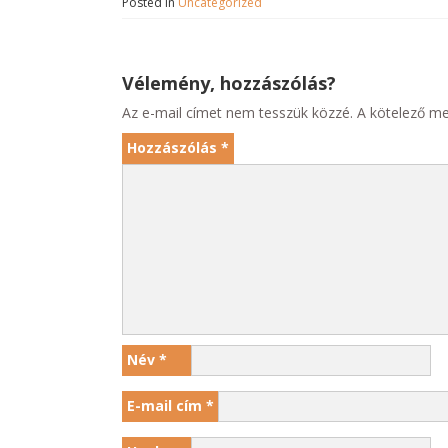
Posted in
Uncategorized
Vélemény, hozzászólás?
Az e-mail címet nem tesszük közzé.
A kötelező m
Hozzászólás
*
Név
*
E-mail cím
*