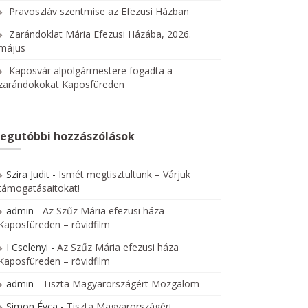
Pravoszláv szentmise az Efezusi Házban
Zarándoklat Mária Efezusi Házába, 2026.
május
Kaposvár alpolgármestere fogadta a
zarándokokat Kaposfüreden
egutóbbi hozzászólások
Szira Judit
-
Ismét megtisztultunk – Várjuk
támogatásaitokat!
admin
-
Az Szűz Mária efezusi háza
Kaposfüreden – rövidfilm
I Cselenyi
-
Az Szűz Mária efezusi háza
Kaposfüreden – rövidfilm
admin
-
Tiszta Magyarországért Mozgalom
Simon Évca
-
Tiszta Magyarországért