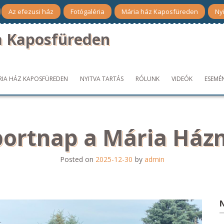
Az efezusi ház
Fotógaléria
Mária ház Kaposfüreden
Nyi
a Kaposfüreden
RIA HÁZ KAPOSFÜREDEN
NYITVA TARTÁS
RÓLUNK
VIDEÓK
ESEMÉ
portnap a Mária Házn
Posted on
2025-12-30
by
admin
N