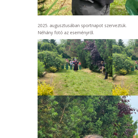
2025. augusztusában sportnapot szerveztük.
Néhány fotó az eseményről.