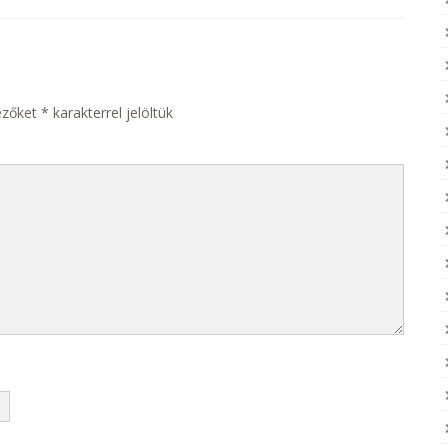
ezőket
*
karakterrel jelöltük