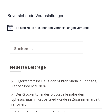
Bevorstehende Veranstaltungen
Es sind keine anstehenden Veranstaltungen vorhanden.
H
i
n
w
e
i
s
Neueste Beiträge
Pilgerfahrt zum Haus der Mutter Maria in Ephesos,
Kaposfüred Mai 2026
Der Glockenturm der Blutkapelle nahe dem
Ephesushaus in Kaposfüred wurde in Zusammenarbeit
renoviert