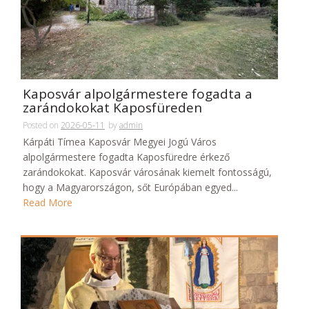
Kaposvár alpolgármestere fogadta a
zarándokokat Kaposfüreden
Posted on
2026-05-11
by
admin
Kárpáti Tímea Kaposvár Megyei Jogú Város
alpolgármestere fogadta Kaposfüredre érkező
zarándokokat. Kaposvár városának kiemelt fontosságú,
hogy a Magyarországon, sőt Európában egyed...
Read More