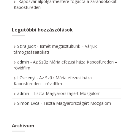
Kaposvár alpolgármestere fogadta a zarándokokat
Kaposfüreden
Legutóbbi hozzászólások
Szira Judit
-
Ismét megtisztultunk – Várjuk
támogatásaitokat!
admin
-
Az Szűz Mária efezusi háza Kaposfüreden –
rövidfilm
I Cselenyi
-
Az Szűz Mária efezusi háza
Kaposfüreden – rövidfilm
admin
-
Tiszta Magyarországért Mozgalom
Simon Évca
-
Tiszta Magyarországért Mozgalom
Archívum