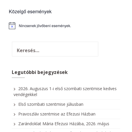
Közelgő események
Nincsenek jövőbeni események.
N
o
t
i
c
e
Legutóbbi bejegyzések
2026. Auguszus 1-i első szombati szentmise kedves
vendégekkel
Első szombati szentmise júliusban
Pravoszláv szentmise az Efezusi Házban
Zarándoklat Mária Efezusi Házába, 2026. május