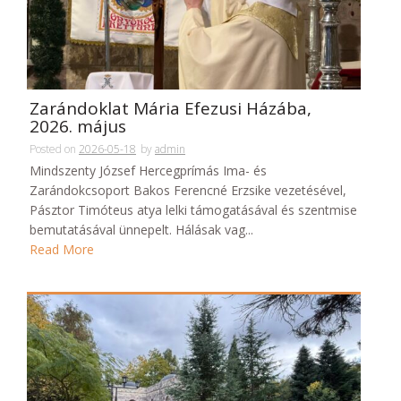
Zarándoklat Mária Efezusi Házába,
2026. május
Posted on
2026-05-18
by
admin
Mindszenty József Hercegprímás Ima- és
Zarándokcsoport Bakos Ferencné Erzsike vezetésével,
Pásztor Timóteus atya lelki támogatásával és szentmise
bemutatásával ünnepelt. Hálásak vag...
Read More