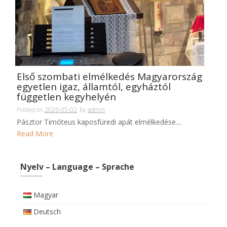
Első szombati elmélkedés Magyarország
egyetlen igaz, államtól, egyháztól
független kegyhelyén
Posted on
2026-05-02
by
admin
Pásztor Timóteus kaposfüredi apát elmélkedése....
Read More
Nyelv – Language – Sprache
Magyar
Deutsch